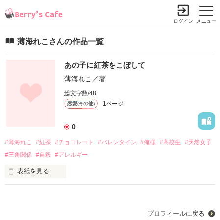
ログイン
メニュー
薄海れこさんの作品一覧
あの子に紅茶をこぼして
薄海れこ
／著
総文字数/48
1ページ
恋愛(その他)
0
#薄海れこ
#紅茶
#チョコレート
#バレンタイン
#俺様
#高校生
#天然女子
#三角関係
#自殺
#アレルギー
表紙を見る
紅茶をこぼした彼の言いたかった、

本当の意味はなんだった？
プロフィールに戻る