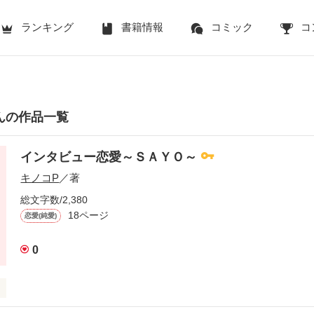
ランキング
書籍情報
コミック
コ
んの作品一覧
インタビュー恋愛～ＳＡＹＯ～
キノコP
／著
総文字数/2,380
18ページ
恋愛(純愛)
0
愛～ＳＡＹＯ～