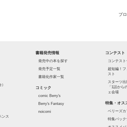
プロ
作品を読む
書籍発売情報
コンテスト
発売中の本を探す
コンテスト
発売予定一覧
超短編！フ
スト
書籍化作家一覧
スターツ出
合）
「1話から
コミック
ェ会場
comic Berry's
特集・オス
Berry's Fantasy
ベリーズカ
noicomi
ペンス
特集バック
オススメバ