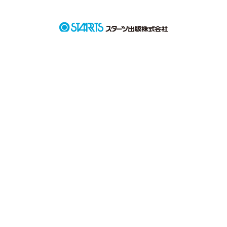
先生と生徒の恋愛。

ましてや、先生には奥さんがいる。

そんなのはダメに決まってる。

それくらい私でも知っている。

禁断×禁断

作品を読む