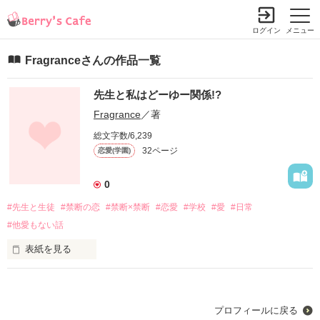
ログイン
メニュー
Fragranceさんの作品一覧
先生と私はどーゆー関係!?
Fragrance
／著
総文字数/6,239
32ページ
恋愛(学園)
0
#先生と生徒
#禁断の恋
#禁断×禁断
#恋愛
#学校
#愛
#日常
#他愛もない話
表紙を見る
「先生のこと好きになっちゃった…。」

半分実話です。

プロフィールに戻る