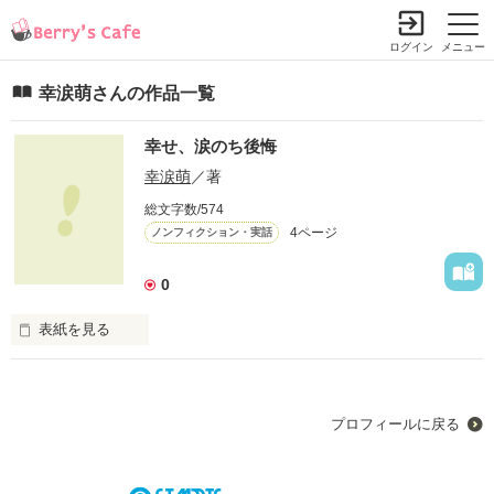
ログイン
メニュー
幸涙萌さんの作品一覧
幸せ、涙のち後悔
幸涙萌
／著
総文字数/574
4ページ
ノンフィクション・実話
0
表紙を見る
あの日からあたしの後悔が始まった。
プロフィールに戻る
作品を読む