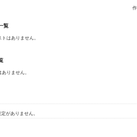
作
公の恂（まこと）と申します。

も残酷で苦しい物語です。

一覧
しみや悲しみの先にはどんな世界が広がっているのか……

ストはありません。
、ドキドキしながら読んでいただけたらと思います。

いしましょう。
覧
はありません。
作品を読む
設定がありません。