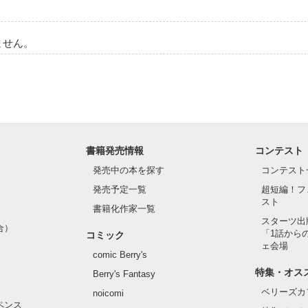
ません。
書籍発売情報
コンテスト
発売中の本を探す
コンテスト
発売予定一覧
超短編！フ
スト
書籍化作家一覧
スターツ出
合）
「1話から
コミック
ェ会場
comic Berry's
特集・オス
Berry's Fantasy
ベリーズカ
noicomi
ペンス