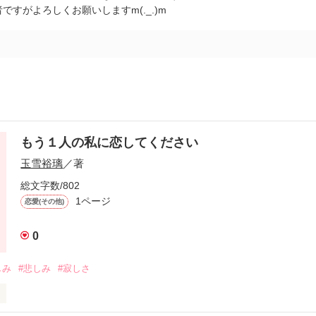
ですがよろしくお願いしますm(._.)m
もう１人の私に恋してください
玉雪裕璃
／著
総文字数/802
1ページ
恋愛(その他)
0
しみ
#悲しみ
#寂しさ