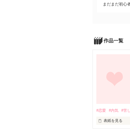
まだまだ初心者
作品一覧
#恋愛
#内気
#苦
表紙を見る