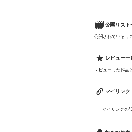
こんにちは。

この物語の主人
この物語はとて
公開リスト
しかし、その苦
公開されているリ
ぜひ、わくわく
では、またお会
レビュー一
レビューした作品
マイリンク
マイリンクの