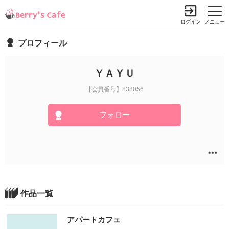
ログイン
メニュー
プロフィール
ＹＡＹＵ
【会員番号】838056
フォロー
作品一覧
アパートカフェ