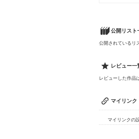
別れと出会いの
私は、中学を卒
だけど、君と桜
忘れていた記憶
公開リスト
公開されているリ
レビュー一
レビューした作品
マイリンク
マイリンクの