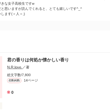
好きな女子高校生ですw
だと思いますが読んでくれると、とても嬉しいです^_^
します(＞人＜;)
君の香りは何処か懐かしい香り
N.R.love.
／著
総文字数/7,800
14ページ
恋愛(純愛)
0