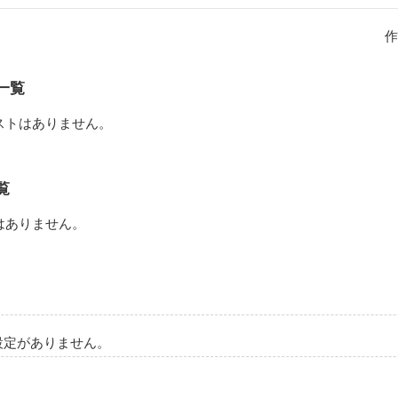
季節の春。

業してから田舎から都会（東京）に引っ越してきた。

作
の木の下で出会って懐かしい香りを思い出したんだ。

を。

一覧
ストはありません。
作品を読む
覧
はありません。
設定がありません。