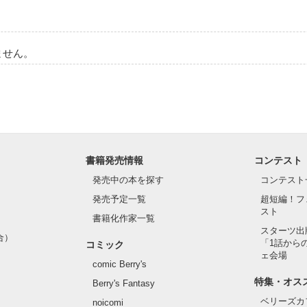
ません。
書籍発売情報
コンテスト
発売中の本を探す
コンテスト
発売予定一覧
超短編！フ
スト
書籍化作家一覧
スターツ出
合）
「1話から
コミック
ェ会場
comic Berry's
特集・オス
Berry's Fantasy
ベリーズカ
noicomi