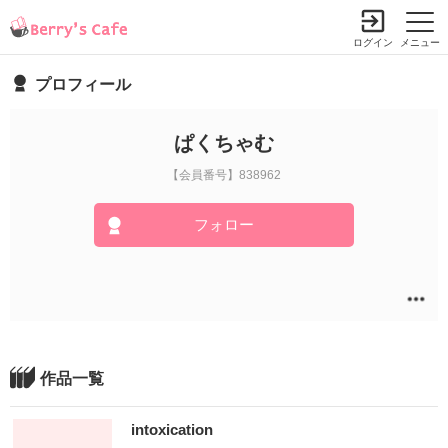
ログイン
メニュー
プロフィール
ぱくちゃむ
【会員番号】838962
フォロー
作品一覧
intoxication