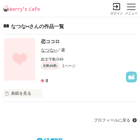
ログイン
メニュー
なつな⑅ さんの作品一覧
恋ココロ
なつな⑅
／著
総文字数/349
1ページ
恋愛(純愛)
0
表紙を見る
高校生になって、昔の弱い自分を変えたかった。

プロフィールに戻る