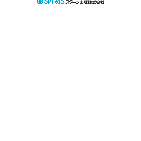
▹◃┄▸◂┄▹◃┄▸◂┄▹◃┄▸◂┄▹◃

あなたに出会って

恋をして

知らない自分をどんどん知ることになって。

｢ねえ、こんな私でも

好きでいてくれる？？？」

▹◃┄▸◂┄▹◃┄▸◂┄▹◃┄▸◂┄▹◃
