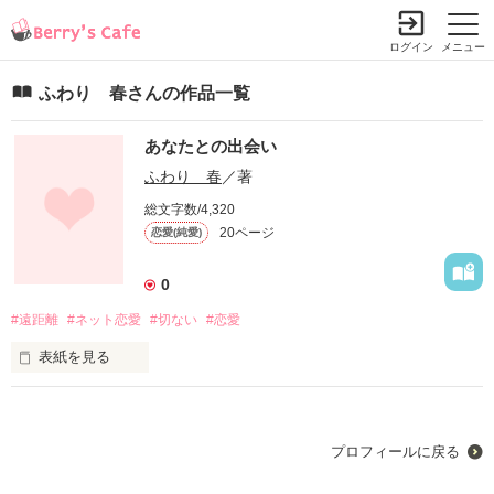
ログイン
メニュー
ふわり 春さんの作品一覧
あなたとの出会い
ふわり 春
／著
総文字数/4,320
20ページ
恋愛(純愛)
0
#遠距離
#ネット恋愛
#切ない
#恋愛
表紙を見る
あなたと会ったのは誰でも見れるネットの世界で

いつでも連絡が切れる

プロフィールに戻る
海外と日本での遠距離恋愛。
