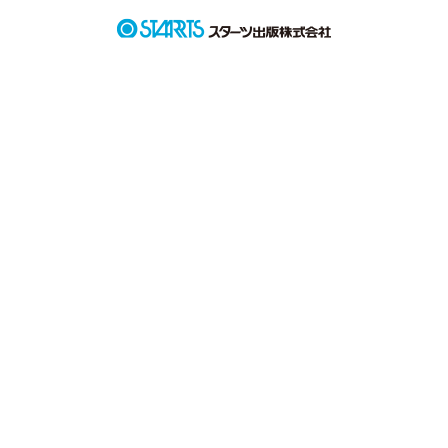
遠すぎてつらくて、切ない恋愛。

声だけの世界。

私と彼氏さんの実話、日記です。

もしよければ読んでくださるとうれしいです。
作品を読む