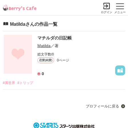
ログイン
メニュー
Matildaさんの作品一覧
マチルダの日記帳
Matilda
／著
総文字数/0
0ページ
恋愛(純愛)
0
#異世界
#トリップ
プロフィールに戻る