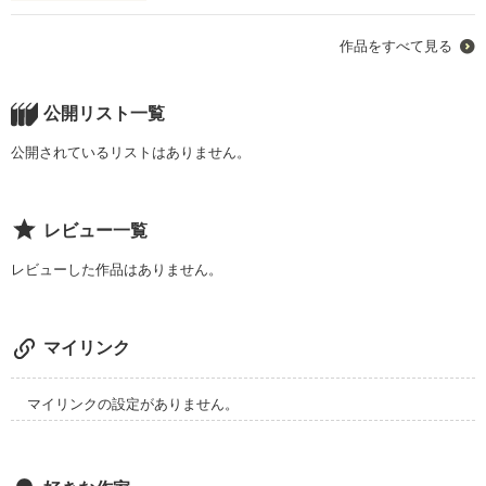
想い人に彼女が出来て呆気なく失恋

作品をすべて見る
「好きだよ」

｢わたしの人生ってただのモブ人生なの…！？｣

公開リスト一覧
公開されているリストはありません。
行きつけのバーで相変わらず嘆きながら

お酒を煽って泣きつく始末で。

レビュー一覧
いつから、こんないらない感情

レビューした作品はありません。
抱いてしまったんだろう。

｢あら。わたしは可愛い女の子だと思ってるわよ｣

そんな口説くみたいな言葉をかけて慰めてくれるのは

マイリンク
行きつけのバーのマスター

こんな、こんな感情がなければ、

私はあなたの側にいつまでもいられるのに。

ちなみにオネェ口調

マイリンクの設定がありません。
そんな彼(彼女？)に泣きつき愚痴をこぼしていれば
