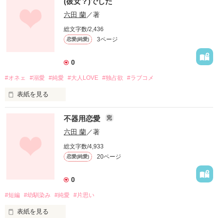
(彼女？)でした
六田 蘭
／著
総文字数/2,436
3ページ
恋愛(純愛)
0
#オネェ
#溺愛
#純愛
#大人LOVE
#独占欲
#ラブコメ
表紙を見る
わたしの人生はわたしが主人公

不器用恋愛
完
六田 蘭
／著
そう思っているのに、毎回恋は実らず

総文字数/4,933
20ページ
恋愛(純愛)
仕事でも平凡な営業マンでただの平社員

0
これといった突飛な能力もない…

#短編
#幼馴染み
#純愛
#片思い
表紙を見る
ヒロイン要素ゼロな私は、つい先日も
