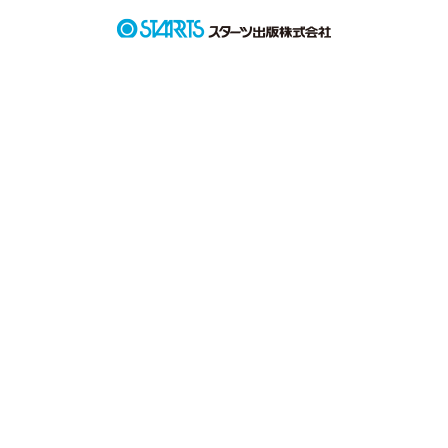
「お前んち泊めてくんない？

あ、今日もお昼よろしくね！」

ヒモ気質の男に引っかかってしまいました。

゜＊.。.＊゜＊.。.＊゜

ヒモ気質の美形男子

井澄　晴哉(いずみ　はるや)

✕

ヤンキーを卒業して普通になりたい女子

巳波　依里(みなみ　より)
