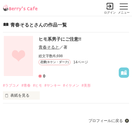
ログイン
メニュー
青春そるとさんの作品一覧
ヒモ系男子にご注意!!
青春そると
／著
総文字数/6,698
14ページ
恋愛(キケン・ダーク)
0
#ラブコメ
#青春
#ヒモ
#ヤンキー
#イケメン
#美形
表紙を見る
プロフィールに戻る
高校進学につき都会で一人暮らしを始めた

元番長の私は
