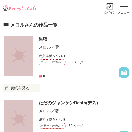
ログイン
メニュー
メロルさんの作品一覧
男狼
メロル
／著
総文字数/25,240
13ページ
ホラー・オカルト
0
表紙を見る
狼男ではなく、男狼。

ただのジャンケンDeath(デス)
満月の夜現れるそれは、願いを叶えてくれるらしい。

メロル
／著
人と神と狼と。

総文字数/38,479
59ページ
ホラー・オカルト
全てが入り交じった、新感覚ストーリー
