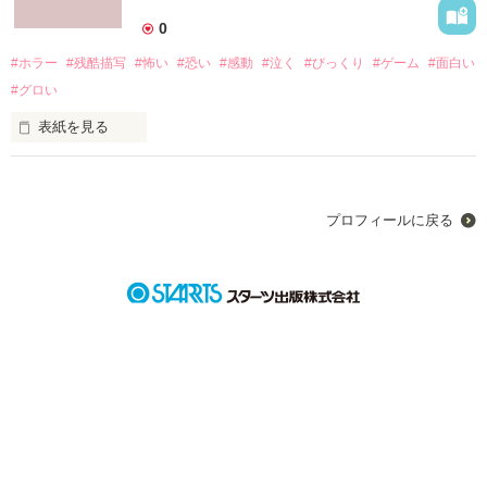
男狼の過去や真実を、

0
全てお見せします

#ホラー
#残酷描写
#怖い
#恐い
#感動
#泣く
#びっくり
#ゲーム
#面白い
#グロい
※この小説は、１回、完結します。

ですが、ストーリーは、そこでは終わりません。

表紙を見る
PV数が、私の勝手につけた目標を越えれば、

時は20XX年。

続きを投稿したいと思っています。

最初はホラーですが、その続き、からは、

プロフィールに戻る
人が増えすぎた。

ホラーから少し遠ざかります。

ファンタジーに少しだけ近くなります。

中学3年が書いています。

誤字脱字が多々あると思います。

ご了承ください。

文章能力も、他のユーザーの方々より低いです。

できればアドバイスなどください！

減らさなければならない。

では、ぜひぜひ見てください！！