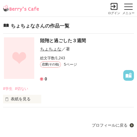
ログイン
メニュー
ちょちょなさんの作品一覧
陸翔と過ごした３週間
ちょちょな
／著
総文字数/1,243
5ページ
恋愛(その他)
0
#学生
#切ない
表紙を見る
二年ぶりのあの人の声

学生生活最後で

プロフィールに戻る
こんな人と巡り会うなんて……
