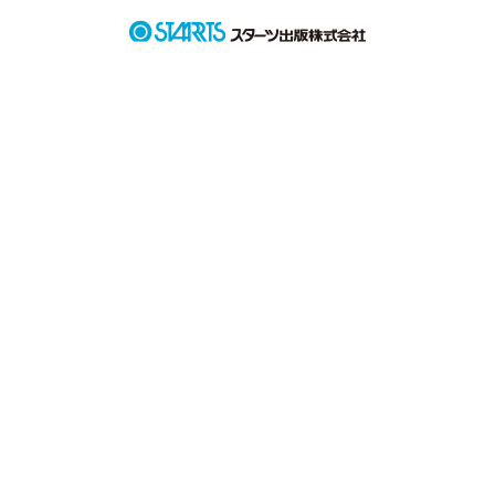
......................................................

ちょちょなです

初投稿です！

よろしくおねがいします！
作品を読む