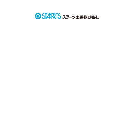
 臣道 春椛(しんどう しゅんか)4月14日 17歳  主人公

             穏やかな性格で、頑張り屋。以前の名は三上美乃(みか
み よしの)

臣道 秋要(しんどう あきよし)   10月23日 25歳

             臣道家の長男。跡継ぎ有力候補。しっかりとしてい
る。  頭もよく、春椛の家庭教師もしていた。シスコン。大切
な妹の為ならなんでもする。

臣道 冬繋(しんどう とうか)  1月25日 21歳

              臣道家次男。 兄にライバル心を抱く。真面目で、常に
姿勢が伸びている(性格的な意味で)シスコン。

臣道 夏琳(しんどう かりん)  7月1日17歳

                  女の子のような可愛い容姿をもつ。相手に対して尖
った言い方をしてしまう。雨琳とは双子 。シスコン。

臣道 雨琳(しんどう うりん)  7月1日17歳

                  夏琳同様可愛い容姿をもつ。性格は夏琳とは違い人
の気持ちをしっかりと考えられるタイプ。シスコン。

臣道 父  母
