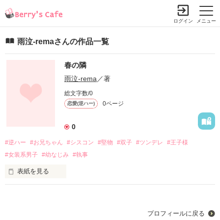
ログイン
メニュー
雨泣-remaさんの作品一覧
春の隣
雨泣-rema
／著
総文字数/0
0ページ
恋愛(逆ハー)
0
#逆ハー
#お兄ちゃん
#シスコン
#堅物
#双子
#ツンデレ
#王子様
#女装系男子
#幼なじみ
#執事
表紙を見る
登場人物

プロフィールに戻る
臣道家
