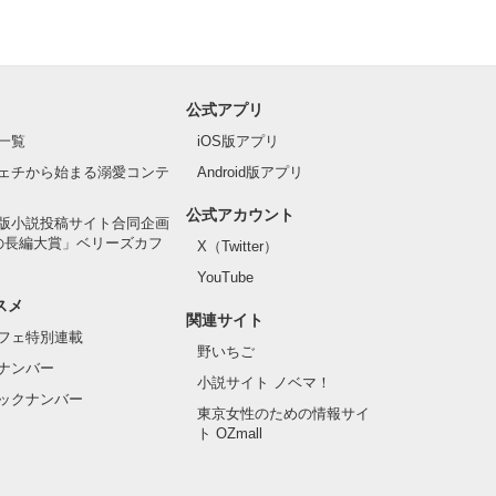
公式アプリ
一覧
iOS版アプリ
ェチから始まる溺愛コンテ
Android版アプリ
公式アカウント
版小説投稿サイト合同企画
の長編大賞」ベリーズカフ
X（Twitter）
YouTube
スメ
関連サイト
フェ特別連載
野いちご
ナンバー
小説サイト ノベマ！
ックナンバー
東京女性のための情報サイ
ト OZmall