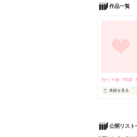
作品一覧
#かぐや姫
#同居
表紙を見る
月から来た男の
公開リスト