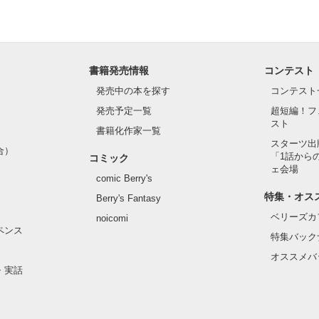
書籍発売情報
コンテスト
発売中の本を探す
コンテスト
発売予定一覧
超短編！フ
スト
書籍化作家一覧
スターツ出
合）
「1話から
コミック
ェ会場
comic Berry's
特集・オス
Berry's Fantasy
ベリーズカ
noicomi
ペンス
特集バック
オススメバ
・実話