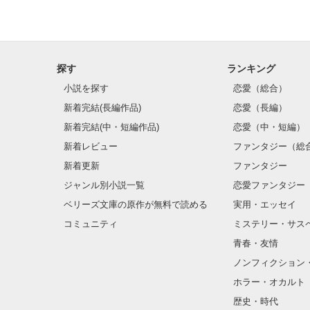
探す
ランキング
小説を探す
恋愛（総合）
新着完結(長編作品)
恋愛（長編）
新着完結(中・短編作品)
恋愛（中・短編）
新着レビュー
ファンタジー（総
新着更新
ファンタジー
ジャンル別小説一覧
恋愛ファンタジー
ベリーズ文庫の原作が無料で読める
実用・エッセイ
コミュニティ
ミステリー・サス
青春・友情
ノンフィクション
ホラー・オカルト
歴史・時代