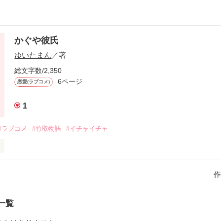
かぐや彼氏
ゆいたまん
／著
総文字数/2,350
6ページ
恋愛(ラブコメ)
1
#ラブコメ
#竹取物語
#イチャイチャ
子は 私の彼氏
作
作品を読む
一覧