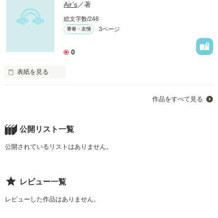
Air’s
／著
総文字数/248
3ページ
青春・友情
0
表紙を見る
未編集
作品をすべて見る
作品を読む
公開リスト一覧
公開されているリストはありません。
レビュー一覧
レビューした作品はありません。