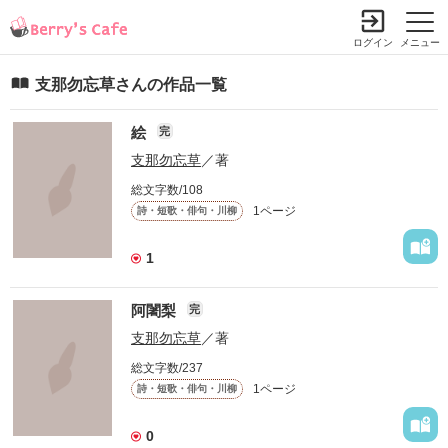
ログイン
メニュー
支那勿忘草さんの作品一覧
絵
完
支那勿忘草
／著
総文字数/108
1ページ
詩・短歌・俳句・川柳
1
阿闍梨
完
支那勿忘草
／著
総文字数/237
1ページ
詩・短歌・俳句・川柳
0