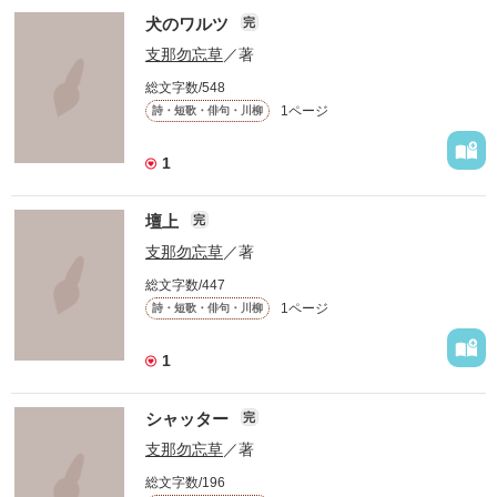
犬のワルツ
完
支那勿忘草
／著
総文字数/548
1ページ
詩・短歌・俳句・川柳
1
壇上
完
支那勿忘草
／著
総文字数/447
1ページ
詩・短歌・俳句・川柳
1
シャッター
完
支那勿忘草
／著
総文字数/196