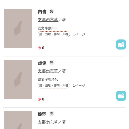
内省
完
支那勿忘草
／著
総文字数/333
1ページ
詩・短歌・俳句・川柳
0
虚像
完
支那勿忘草
／著
総文字数/446
1ページ
詩・短歌・俳句・川柳
0
脆弱
完
支那勿忘草
／著