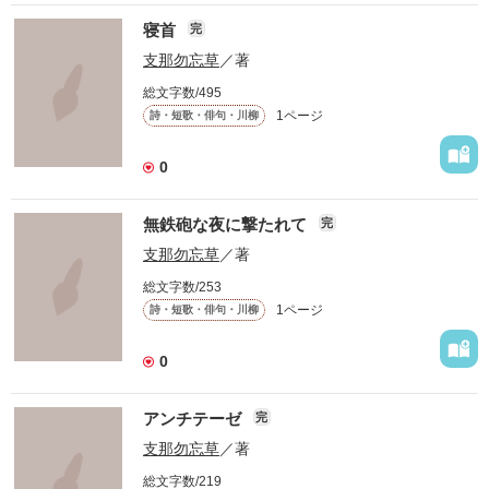
寝首
完
支那勿忘草
／著
総文字数/495
1ページ
詩・短歌・俳句・川柳
0
無鉄砲な夜に撃たれて
完
支那勿忘草
／著
総文字数/253
1ページ
詩・短歌・俳句・川柳
0
アンチテーゼ
完
支那勿忘草
／著
総文字数/219