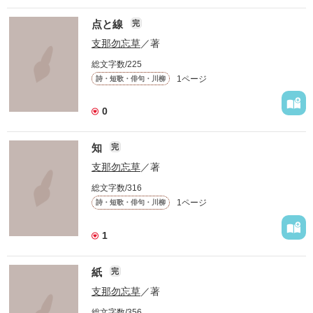
点と線
完
支那勿忘草
／著
総文字数/225
1ページ
詩・短歌・俳句・川柳
0
知
完
支那勿忘草
／著
総文字数/316
1ページ
詩・短歌・俳句・川柳
1
紙
完
支那勿忘草
／著
総文字数/356