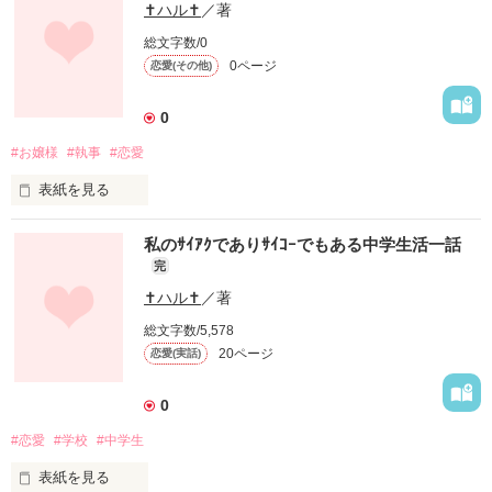
✝ハル✝
／著
総文字数/0
0ページ
恋愛(その他)
0
#お嬢様
#執事
#恋愛
表紙を見る
たまたまみつけた100円のガチャガチャ。それをまわしたらな
私のｻｲｱｸでありｻｲｺｰでもある中学生活一話
完
✝ハル✝
／著
作品を読む
総文字数/5,578
20ページ
恋愛(実話)
0
#恋愛
#学校
#中学生
表紙を見る