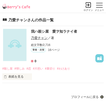
ログイン
メニュー
乃愛チャンさんの作品一覧
我ハ殺シ屋 愛ヲ知ラナイ者
乃愛チャン
／著
総文字数/2,716
16ページ
青春・友情
0
#殺し屋
#憎しみ
#恋
#片想い
#裏切り
#わけあり
表紙を見る
初作品です。

ゆっくりゆっくり更新していきますのでよろしくお願いします
プロフィールに戻る
(　^ω^)