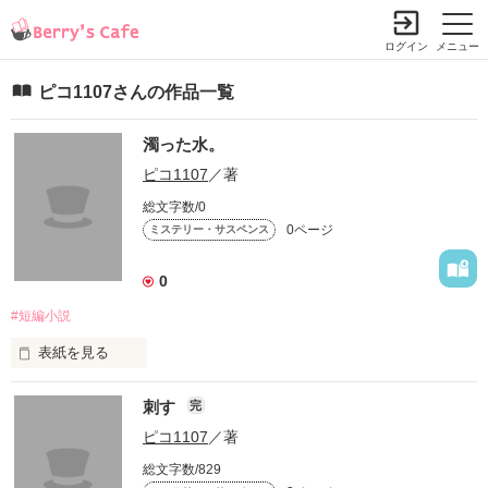
ログイン
メニュー
ピコ1107さんの作品一覧
濁った水。
ピコ1107
／著
総文字数/0
0ページ
ミステリー・サスペンス
0
#短編小説
表紙を見る
極短い小説
刺す
完
ピコ1107
／著
作品を読む
総文字数/829