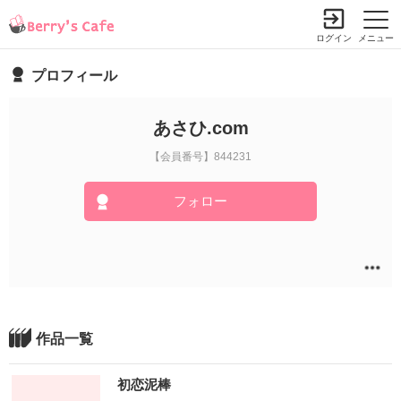
ログイン
メニュー
プロフィール
あさひ.com
【会員番号】844231
フォロー
作品一覧
初恋泥棒