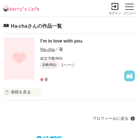
ログイン
メニュー
Ha-chaさんの作品一覧
I’m in love with you.
Ha-cha
／著
総文字数/805
1ページ
恋愛(実話)
0
表紙を見る
実際に私が体験した大切な恋でした。

彼を忘れるために実体験を書きます
プロフィールに戻る
作品を読む