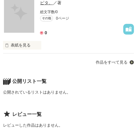
ピタ。
／著
総文字数/0
0ページ
その他
0
表紙を見る
これは

作品をすべて見る
私が 昔から 今 を描く

パニック障害 精神病と向き合う

実話です

公開リスト一覧
孤独感

誰にも分かってもらえない寂しさ

公開されているリストはありません。
先が見えない 

前に進むのが怖い

レビュー一覧
そんな人たちの背中を

ちょっとでも支えたい

レビューした作品はありません。
自ら命をたとうとしてる人(自殺)を
