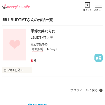
ログイン
メニュー
LBUDTMTさんの作品一覧
季節の終わりに
LBUDTMT
／著
総文字数/240
1ページ
恋愛(学園)
0
表紙を見る
季節の終わりに編入して来た男の子

彼には秘密が…
プロフィールに戻る
作品を読む