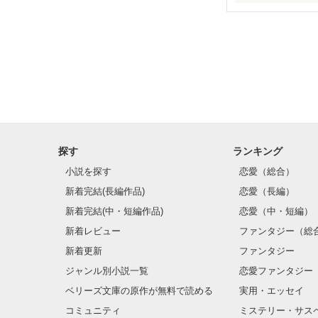
え～と。

人生楽しんだの
死のうと思いま
いま、22歳。今
本当だけど、嘘
嘘が本当になっ
探す
ランキング
不思議な話し。

小説を探す
恋愛（総合）
主人公は私。

新着完結(長編作品)
恋愛（長編）
出てくるひとも
新着完結(中・短編作品)
恋愛（中・短編）
本物でリアルな
新着レビュー
ファンタジー（総
新着更新
ファンタジー
ジャンル別小説一覧
恋愛ファンタジー
もう、いいです。
ベリーズ文庫の原作が無料で読める
実用・エッセイ
コミュニティ
ミステリー・サス