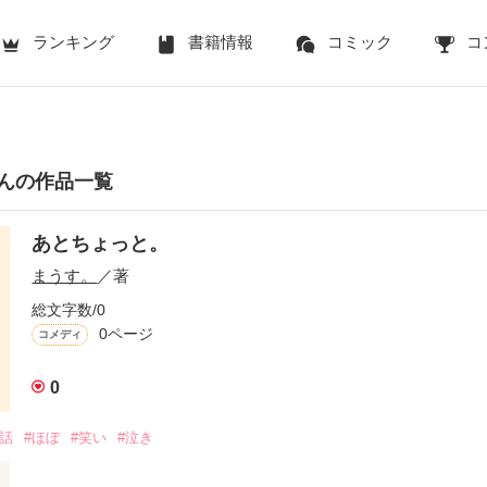
ランキング
書籍情報
コミック
コ
んの作品一覧
あとちょっと。
まうす。
／著
総文字数/0
0ページ
コメディ
0
実話
#ほぼ
#笑い
#泣き