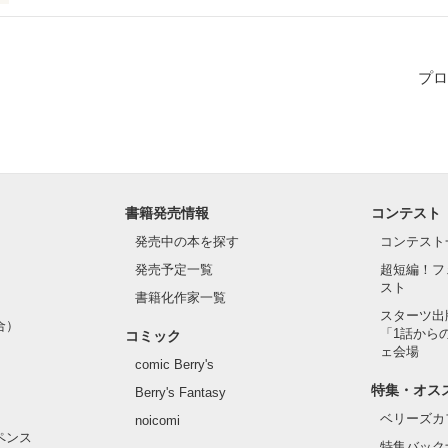
プロ
で、タイミングで

す。

年、23歳。

の話し。

ちゃうかもしれない

書籍発売情報
コンテスト
発売中の本を探す
コンテスト
発売予定一覧
超短編！フ
スト
モザイクかかってるけど

書籍化作家一覧
ひと。（仮名）

スターツ出
合）
「1話から
コミック
ェ会場
comic Berry's
特集・オス
Berry's Fantasy


ベリーズカ
noicomi
ペンス
特集バック