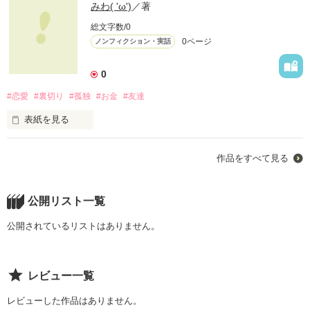
みわ( 'ω')
／著
総文字数/0
0ページ
ノンフィクション・実話
0
#恋愛
#裏切り
#孤独
#お金
#友達
表紙を見る
作品をすべて見る
キャー！！

公開リスト一覧
ギャハハハッ

公開されているリストはありません。
笑いのツボが浅く

レビュー一覧
ちょっとしたことでも

すぐ笑う

レビューした作品はありません。