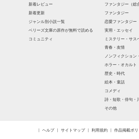
新着レビュー
ファンタジー（総
┈┈┈┈┈┈┈
国民的人気アイドルグ
新着更新
ファンタジー
❥・・ ┈┈┈┈┈┈┈
※本作品には、
その絶対的セン
ジャンル別小説一覧
恋愛ファンタジー
救命・外傷など
国外問わずファ
ベリーズ文庫の原作が無料で読める
実用・エッセイ
「俺以外の男に
佐野　陽貴（さ
コミュニティ
ミステリー・サス
28歳　black 
甘くて、重くて
青春・友情
「僕はいつでも
ノンフィクション
ドラマの大ヒッ
甘々王子様

俳優としてもさ
ホラー・オカルト
と思いきや

歴史・時代
❥・・ ┈┈┈┈┈┈┈
絵本・童話
「お前さぁ俺の
忙しくても。会
お仕置きが必要
コメディ
それでも二人は
詩・短歌・俳句・
腹黒王子？！

その他
——そう、思っ
❥・・ ┈┈┈┈┈┈┈
紗凪の大阪派遣。
ヘルプ
サイトマップ
利用規約
作品掲載ポリ