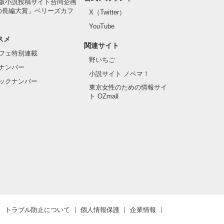
版小説投稿サイト合同企画
の長編大賞」ベリーズカフ
X（Twitter）
YouTube
ています。処置・
スメ
関連サイト
フェ特別連載
野いちご
ナンバー
小説サイト ノベマ！
ックナンバー
東京女性のための情報サイ
ト OZmall
トラブル防止について
個人情報保護
企業情報