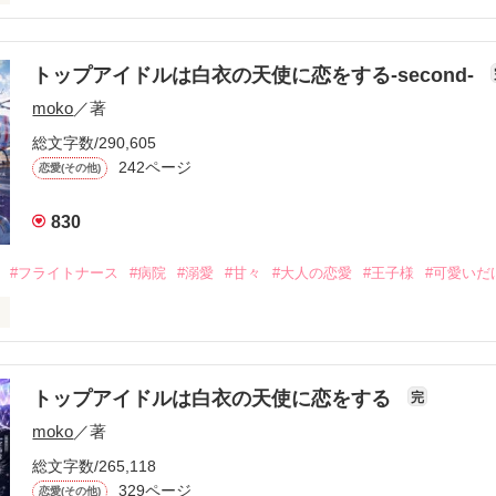


トップアイドルは白衣の天使に恋をする-second-
moko
／著
）

総文字数/290,605
┈┈┈┈┈┈┈┈┈┈┈┈┈

242ページ
恋愛(その他)
仕事に行かなきゃ」

だめ」

830
のキスは？」

#フライトナース
#病院
#溺愛
#甘々
#大人の恋愛
#王子様
#可愛いだ
るの？」



活は、今日も平和

トップアイドルは白衣の天使に恋をする
完


moko
／著
じゃ、乗り越えられない距離がある〉

総文字数/265,118
329ページ
恋愛(その他)