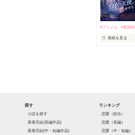
❥・・ ┈┈┈┈
「俺、黒騎士抜
一ノ瀬 紗凪（い
突然の奏の脱退
#アイドル
#看護師
救命救急センター
週刊誌報道をき
表紙を見る
黒騎士はかつて
ドクターヘリへ
スーパーナース

仲間を守りたい

「絶対に助ける
×

スーパーアイドル
でも、壊れそう
容姿端麗、冷静
決して交わるは
限界まで追い詰
医師たちからも
些細な出会いが
そんな彼らを紗
だけど——

❥・・ ┈┈┈┈┈┈┈
そして“大切な仲
「……付き合う
才色兼備、誰も
探す
ランキング
一ノ瀬　紗凪（
相変わらずの天
27歳　ICU勤
“国民的トップア
小説を探す
恋愛（総合）
❥・・ ┈┈┈┈┈┈┈
新着完結(長編作品)
恋愛（長編）
「顔赤いですよ
その華やかな世
新着完結(中・短編作品)
恋愛（中・短編）
佐野 陽貴（さの
プライベートは