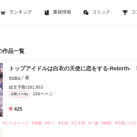
ランキング
書籍情報
コミック
コ
んの作品一覧
トップアイドルは白衣の天使に恋をする-Rebirth-
moko
／著
総文字数/281,853
249ページ
恋愛(その他)
425
#ドクターヘリ
#溺愛
#甘々
#天然
#王子様
#一途
#病院
#可愛いだ