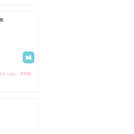
完
けじゃない
#天然