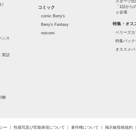
スターツ出
合）
「1話から
コミック
┈┈┈┈┈┈┈┈┈┈┈┈┈

ループ“black knight”

ェ会場
comic Berry's
┈┈┈┈┈ ・・❥

ICU・ER・ドクターヘリなど医療現場を舞台にした描写が多く含まれ
ター。

特集・オス
Berry's Fantasy
の表現もありますので、医療シーンが苦手な方はご注意ください。

ンを抱える大人気アイドルグループ

ベリーズカ
触れさせたらどうなるか、分かるよね？」

noicomi
の　はるき）

ペンス
knight （通称　黒騎士）リーダー

特集バック
、独占欲強め。

オススメバ
作品を読む
君の心の中にいるよ」

・実話
トをきっかけに

らなる飛躍を遂げるトップアイドル。

┈┈┈┈┈ ・・❥

ことなめてんの…？

えなくても。

なのかな？」

、同じ未来を見ていた。

川柳
ていた。

┈┈┈┈┈ ・・❥



シー
性描写及び官能表現について
著作権について
掲示板投稿規約