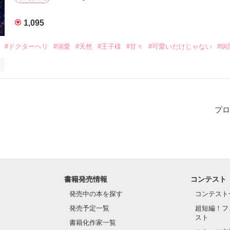
┈┈┈┈┈┈┈┈ ・・❥

けます」

1,095
ちのせ さな）27歳

宣言

#ドクターヘリ
#溺愛
#天然
#王子様
#甘々
#可愛いだけじゃない
#病
ICU所属。

っかけに

ない危機へ追い込まれていく

搭乗するフライトナース。

。それが私たちの仕事だから」



で怖い

プロ
沈着。

ずのなかった、ふたりの世界。

められていくメンバーたち

厚い信頼を置かれる、若きエースナース。

、すべてを変えていく——。

凪もまた医療者として

┈┈┈┈┈ ・・❥

間”として支えていく

？どこにです？」

が認めるスーパーナース

書籍発売情報
コンテスト
いちのせ　さな）

然ぶり。

務、フライトナース

イドル”

発売中の本を探す
コンテスト
┈┈┈┈┈ ・・❥

発売予定一覧
超短編！フ
？診察受けますか？」

界の裏側にある本当の絆の物語

スト
書籍化作家一覧
 はるき）28歳

ど天然
