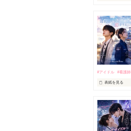
スーパーアイドル
佐野陽貴（29）

×

スーパーナース

一ノ瀬紗凪（28
┈┈┈┈┈┈┈
「もう離して！
「んーん、まだ
「行ってきます
#アイドル
#看護師
「…これ毎日す
「あたりまえ♪」
表紙を見る
甘すぎる同棲生
スーパーナース

×

トップアイドル

——のはずだった
season2

〈“好き”だけ