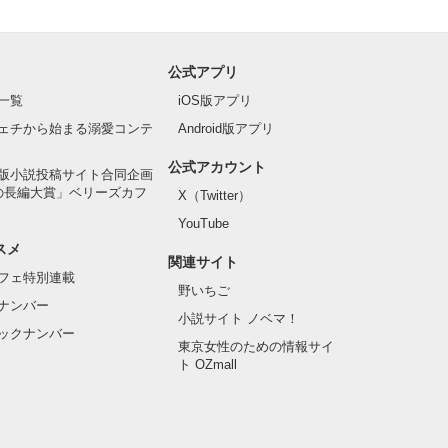
公式アプリ
一覧
iOS版アプリ
ェチから始まる溺愛コンテ
Android版アプリ
公式アカウント
版小説投稿サイト合同企画
の長編大賞」ベリーズカフ
X（Twitter）
YouTube
スメ
関連サイト
フェ特別連載
野いちご
ナンバー
小説サイト ノベマ！
ックナンバー
東京女性のための情報サイ
ト OZmall