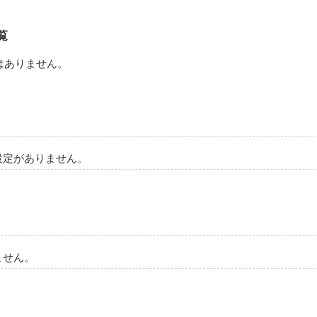
が違うんだ。

覧
はありません。
好きになって、付き合って…

ったら

じ思いをするんだ。

設定がありません。
。松峰さんのこと。』

しない。



ません。
イドルオタクの天才女子と

テ男子
