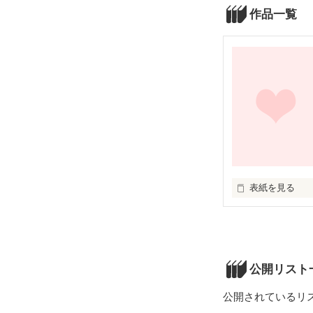
作品一覧
表紙を見る
『オタクさん、
彼のこの言葉が
『俺、松峰さん
公開リスト
でも

公開されているリ