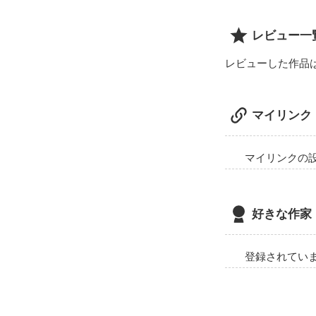
私と彼では次元
怖いの。

レビュー一
男子は怖い。

レビューした作品
モテモテ男子を
マイリンク
そんなことにな
またあの時と同
マイリンクの
『俺、好きだわ
本当の恋なんて
好きな作家
そう決めてたの。
登録されてい
中学1年生の

ネガティブでア
学年1位のモテモ