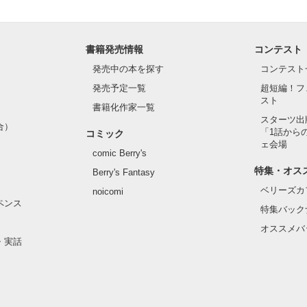
作品を読む
書籍発売情報
コンテスト
発売中の本を探す
コンテスト
発売予定一覧
超短編！フ
スト
書籍化作家一覧
スターツ出
合）
「1話から
コミック
ェ会場
comic Berry's
特集・オス
Berry's Fantasy
ベリーズカ
noicomi
ペンス
特集バック
オススメバ
・実話