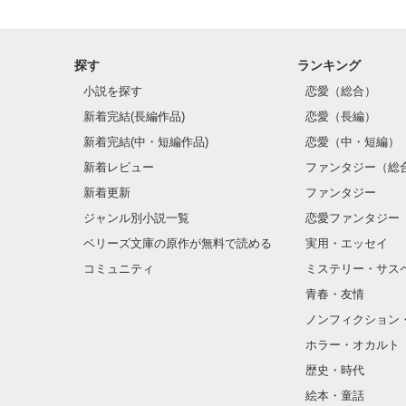
探す
ランキング
小説を探す
恋愛（総合）
新着完結(長編作品)
恋愛（長編）
新着完結(中・短編作品)
恋愛（中・短編）
新着レビュー
ファンタジー（総
新着更新
ファンタジー
ジャンル別小説一覧
恋愛ファンタジー
ベリーズ文庫の原作が無料で読める
実用・エッセイ
コミュニティ
ミステリー・サス
青春・友情
ノンフィクション
ホラー・オカルト
歴史・時代
絵本・童話