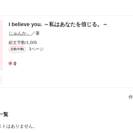
I believe you. ～私はあなたを信じる。～
じゅんか。
／著
総文字数/1,005
3ページ
恋愛(学園)
0
俺に勉強を教えてください！』

作
全ての始まりだった。

とならお互い理解し合えると思うんだ。』

一覧
ストはありません。