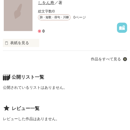
しをん寿
／著
総文字数/0
0ページ
詩・短歌・俳句・川柳
0
表紙を見る
作品をすべて見る
ぎりぎり生きてるみたいに、死んでいる。

ぎりぎり死んでるみたいに、生きている。

公開リスト一覧
今日の俺も明日の俺も、死んでいる。

公開されているリストはありません。
そして、生きている。

「生きたい」気持ちを我慢して、死んでいる。

レビュー一覧
「死にたい」気持ちを我慢して、生きている。

レビューした作品はありません。
抑制のストレス合戦。
