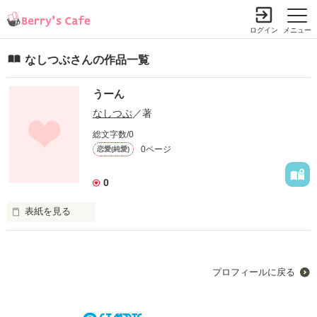
ログイン
メニュー
なしつぶさんの作品一覧
うーん
なしつぶ
／著
総文字数/0
0ページ
恋愛(純愛)
0
表紙を見る
未編集
プロフィールに戻る
作品を読む