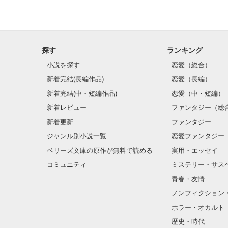
探す
ランキング
小説を探す
恋愛（総合）
新着完結(長編作品)
恋愛（長編）
新着完結(中・短編作品)
恋愛（中・短編）
新着レビュー
ファンタジー（総
新着更新
ファンタジー
ジャンル別小説一覧
恋愛ファンタジー
ベリーズ文庫の原作が無料で読める
実用・エッセイ
コミュニティ
ミステリー・サス
青春・友情
ノンフィクション
ホラー・オカルト
歴史・時代