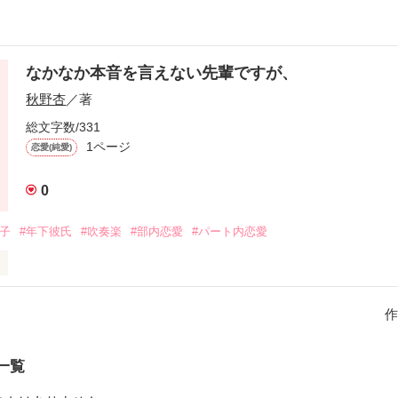
なかなか本音を言えない先輩ですが、
秋野杏
／著
総文字数/331
1ページ
恋愛(純愛)
0
男子
#年下彼氏
#吹奏楽
#部内恋愛
#パート内恋愛
する

)と同じ楽器の後輩、

作
)の部内恋愛物語。

い恋物語。

。
一覧