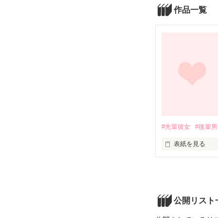
作品一覧
#先輩彼女
#後輩
表紙を見る
吹奏楽部に所属
三雲ありさ(３年
浅田ハルヤ(２年
ふたりの長い長
基本ありさ目線
公開リスト