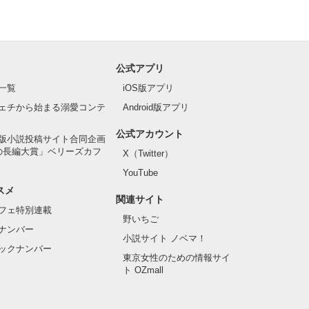
公式アプリ
一覧
iOS版アプリ
ェチから始まる溺愛コンテ
Android版アプリ
公式アカウント
版小説投稿サイト合同企画
の長編大賞」ベリーズカフ
X（Twitter）
YouTube
スメ
関連サイト
フェ特別連載
野いちご
ナンバー
小説サイト ノベマ！
ックナンバー
東京女性のための情報サイ
ト OZmall