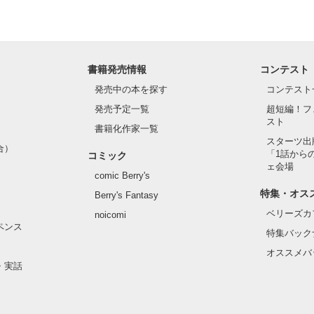
書籍発売情報
コンテスト
発売中の本を探す
コンテスト
発売予定一覧
超短編！フ
スト
書籍化作家一覧
スターツ出
合）
「1話から
コミック
ェ会場
comic Berry's
特集・オス
Berry's Fantasy
ベリーズカ
noicomi
ペンス
特集バック
オススメバ
・実話