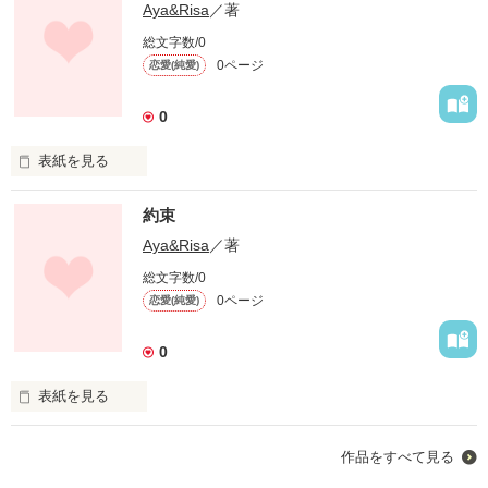
Aya&Risa
／著
総文字数/0
0ページ
恋愛(純愛)
0
表紙を見る
私は暗闇の中助けを呼んだ

約束
そして私は貴方と出会った

Aya&Risa
／著
「…龍…」

総文字数/0
0ページ
恋愛(純愛)
私を助けてくれたのは

闇の中で生きる冷血な男

0
表紙を見る
         そんな二人が出会った時

                           運命の扉が今開く   

作品をすべて見る
      恋するカウントダウン初め！！
