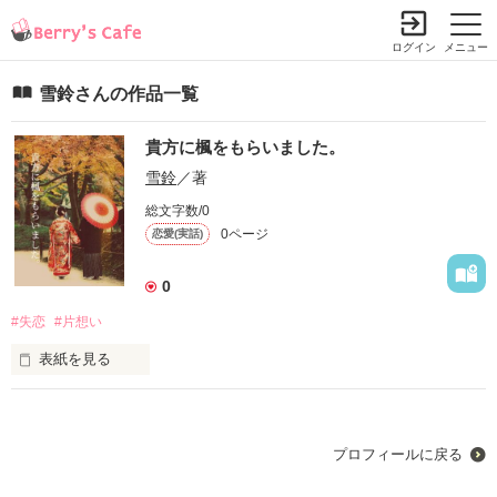
ログイン
メニュー
雪鈴さんの作品一覧
貴方に楓をもらいました。
雪鈴
／著
総文字数/0
0ページ
恋愛(実話)
0
#失恋
#片想い
表紙を見る
あなたは誰を殺してしまいたいほど

人を愛したことがありますか？

プロフィールに戻る
その人と幸せになれましたか？
