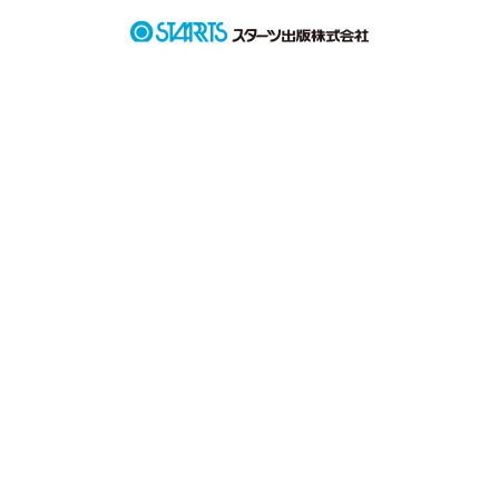
私は今でも届かぬ想いに苦しんでいます。

どうか貴方は幸せな人生を

歩んでいて下さい。
作品を読む