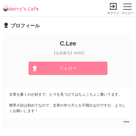
ログイン
メニュー
プロフィール
C.Lee
【会員番号】84955
フォロー
文章を書くのが好きで、ヒマを見つけてはちょこちょこ書いてます。
携帯小説は初めてなので、文章の作り方とか不慣れなのですが、よろし
くお願いします！