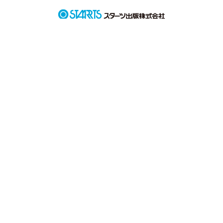
しかも、妻子もちで・・・。

どうなる？

フィクションとノンフィクションが混ぜてあります！

更新遅くてすみません！

作品を読む