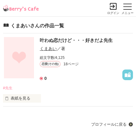
ログイン
メニュー
くまあいさんの作品一覧
叶わぬ恋だけど・・・好きだよ先生
くまあい
／著
総文字数/4,125
18ページ
恋愛(その他)
0
#先生
表紙を見る
長谷川 達也（はせがわ たつや）31歳から32歳 英語教師

                   ×

山本 藍（やまもと あい）14歳から15歳 中学生

プロフィールに戻る
藍が好きになった人は先生で・・・。
