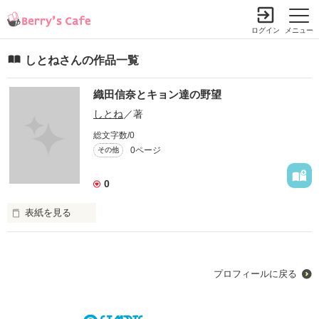
ログイン
メニュー
しとねさんの作品一覧
織田信奈とキョン達の野望
しとね
／著
総文字数/0
0ページ
その他
0
表紙を見る
未編集
プロフィールに戻る
作品を読む