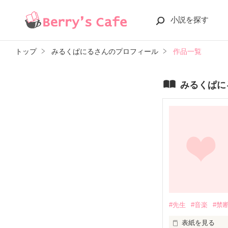
小説を探す
トップ
みるくぱにるさんのプロフィール
作品一覧
みるくぱに
#先生
#音楽
#禁
表紙を見る