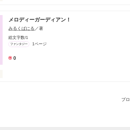
生は何歳なの？」

？」

メロディーガーディアン！
みるくぱにる
／著
った！！」

総文字数/1
1ページ
ファンタジー
っつき『ムシ』してくる生徒。

0
ングから音楽を守る者…

わない。」

プロ
メロディガーディアン－』

う」

守護者を選ぶ抽選で選ばれたのは


