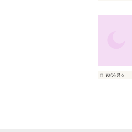
「ねーねー！先
「最寄りどこー
「遊びに来ちゃ
俺にしつこくひ
表紙を見る
邪悪なミッスィ
「嫌だ。絶対言
『旋律守護者－
「どこでしょー
100年に1度の
「来んなよ！！」