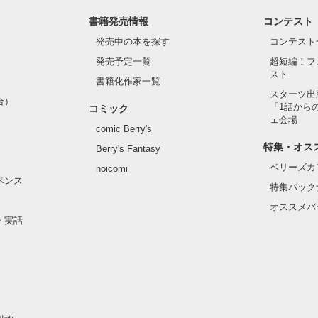
書籍発売情報
コンテスト
『ムシ』してくる先生。

発売中の本を探す
コンテスト
発売予定一覧
超短編！フ
スト
書籍化作家一覧
スターツ出
合）
「1話から
コミック
作品を読む
ェ会場
comic Berry's
結ばれるために

特集・オス
Berry's Fantasy
ベリーズカ
noicomi
遠ざけるために

ペンス
特集バック
オススメバ
・実話