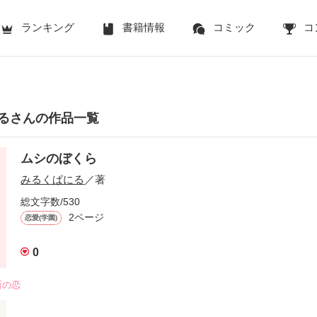
ランキング
書籍情報
コミック
コ
るさんの作品一覧
ムシのぼくら
みるくぱにる
／著
総文字数/530
2ページ
恋愛(学園)
0
断の恋