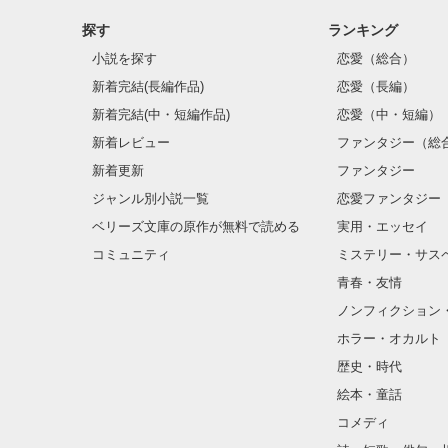
探す
ランキング
私のアピールを
小説を探す
恋愛（総合）
『吹奏楽』

新着完結(長編作品)
恋愛（長編）
新着完結(中・短編作品)
恋愛（中・短編）
新着レビュー
ファンタジー（総
新着更新
ファンタジー
一方はその人と
ジャンル別小説一覧
恋愛ファンタジー
ベリーズ文庫の原作が無料で読める
実用・エッセイ
一方はその人を
コミュニティ
ミステリー・サス
青春・友情
ノンフィクション
ホラー・オカルト
私/俺は今日も

歴史・時代
絵本・童話
コメディ