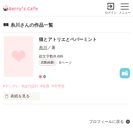
ログイン
メニュー
糸川さんの作品一覧
猫とアトリエとペパーミント
糸川
／著
総文字数/8,486
8ページ
恋愛(純愛)
0
#ヤンデレ
#ほのぼの
#社長
#大学生
表紙を見る
　大企業取締役の京一郎がパーティーですれ違ったのは、油絵
の具の臭いが染み付いた、掴み所のない猫のような美大生さく
ら子だった。

プロフィールに戻る
　さくら子を独り占めしたい京一郎とするする逃げていくさく
ら子のほのぼの(ヤンデレ)ストーリー。