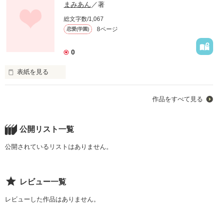
まみあん
／著
総文字数/1,067
8ページ
恋愛(学園)
0
表紙を見る
作品をすべて見る
桜の舞う4月、君の言葉で私の世界は色を失った。

公開リスト一覧
公開されているリストはありません。
レビュー一覧
　「莉乃のことずっと前から嫌いだった。」

レビューした作品はありません。