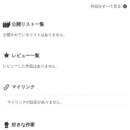
未編集
作品をすべて見る
作品を読む
公開リスト一覧
公開されているリストはありません。
レビュー一覧
レビューした作品はありません。
マイリンク
マイリンクの設定がありません。
好きな作家