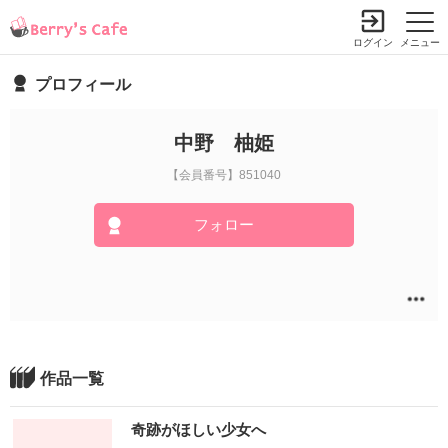
ログイン
メニュー
プロフィール
中野 柚姫
【会員番号】851040
フォロー
作品一覧
奇跡がほしい少女へ