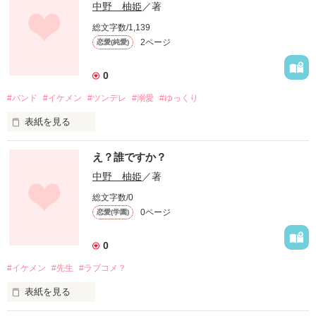
中野 柚姫
／著
総文字数/1,139
2ページ
恋愛(純愛)
0
#バンド
#イケメン
#ツンデレ
#溺愛
#ゆっくり
表紙を見る
え？誰ですか？
中野 柚姫
／著
総文字数/0
　　　　　　ゆっくり更新

0ページ
恋愛(学園)
0
#イケメン
#先生
#ラブコメ？
作品を読む
表紙を見る