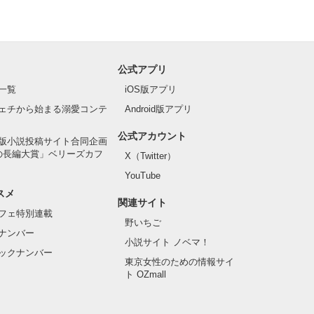
公式アプリ
一覧
iOS版アプリ
ェチから始まる溺愛コンテ
Android版アプリ
公式アカウント
版小説投稿サイト合同企画
の長編大賞」ベリーズカフ
X（Twitter）
YouTube
スメ
関連サイト
フェ特別連載
野いちご
ナンバー
小説サイト ノベマ！
ックナンバー
東京女性のための情報サイ
ト OZmall