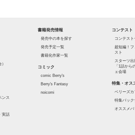
書籍発売情報
コンテスト
発売中の本を探す
コンテスト
発売予定一覧
超短編！フ
スト
書籍化作家一覧
スターツ出
合）
「1話から
コミック
ェ会場
comic Berry's
特集・オス
Berry's Fantasy
ベリーズカ
noicomi
ペンス
特集バック
オススメバ
・実話