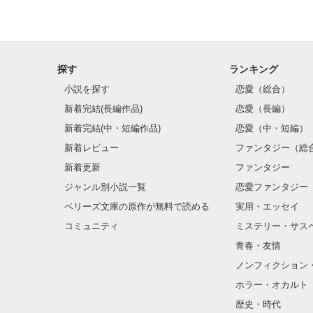
探す
ランキング
小説を探す
恋愛（総合）
新着完結(長編作品)
恋愛（長編）
新着完結(中・短編作品)
恋愛（中・短編）
新着レビュー
ファンタジー（総
新着更新
ファンタジー
ジャンル別小説一覧
恋愛ファンタジー
ベリーズ文庫の原作が無料で読める
実用・エッセイ
コミュニティ
ミステリー・サス
青春・友情
ノンフィクション
ホラー・オカルト
歴史・時代