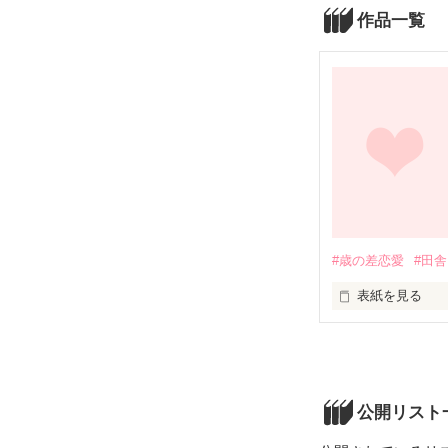
作品一覧
#歳の差恋愛
#田舎
表紙を見る
未編集
公開リスト