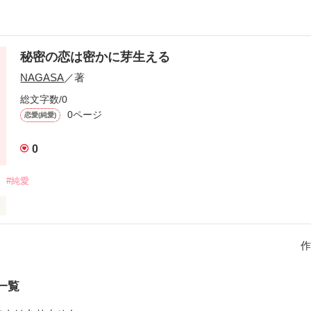
秘密の恋は密かに芽生える
NAGASA
／著
総文字数/0
0ページ
恋愛(純愛)
0
#純愛
作
作品を読む
一覧