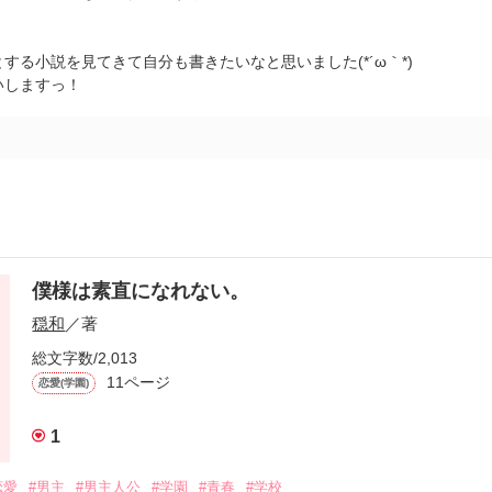
する小説を見てきて自分も書きたいなと思いました(*´ω｀*)
いしますっ！
僕様は素直になれない。
穏和
／著
総文字数/2,013
11ページ
恋愛(学園)
1
恋愛
#男主
#男主人公
#学園
#青春
#学校