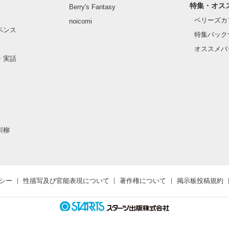
ませんが、理解しながら書いていきたいと思います。

特集・オス
Berry's Fantasy
ベリーズカ
noicomi
ペンス
特集バック
オススメバ
作品を読む
・実話
川柳
シー
性描写及び官能表現について
著作権について
掲示板投稿規約