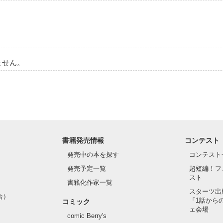
男子。



馴染。

ません。
ﾗﾐｻﾄ



馴染。

;;:*:;;;:*ﾟ｡+☆+｡ﾟ+*:;;;:* 

書籍発売情報
コンテスト
発売中の本を探す
コンテスト
発売予定一覧
超短編！フ
スト
書籍化作家一覧


スターツ出
合）
「1話から
コミック
ェ会場
comic Berry's