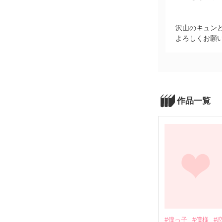
沢山のキュンと
よろしくお願
作品一覧
#僕っ子
#僕様
#