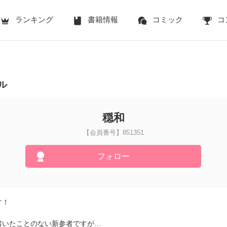
ランキング
書籍情報
コミック
コ
ル
穏和
【会員番号】851351
フォロー
す！
書いたことのない新参者ですが…