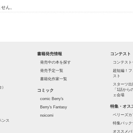
ません。
書籍発売情報
コンテスト
発売中の本を探す
コンテスト
発売予定一覧
超短編！フ
スト
書籍化作家一覧
スターツ出
合）
「1話から
コミック
ェ会場
comic Berry's
特集・オス
Berry's Fantasy
ベリーズカ
noicomi
ペンス
特集バック
オススメバ