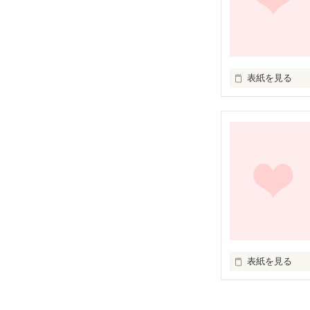
表紙を見る
覚えていますか？
君に出会って私
そして、知った。
恋の辛さ、儚さ、
そして、

愛おしさを、

____________
表紙を見る
鈴木 春 

覚えていますか？
高橋 雪人
