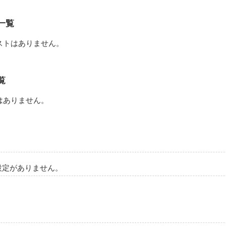
_____________________

は恋をした。

一覧


ストはありません。


作品を読む
覧
___________________

はありません。
_____________________

設定がありません。
作品を読む