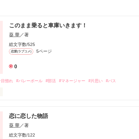
このまま乗ると車庫いきます！
葵 華
／著
総文字数/525
5ページ
恋愛(ラブコメ)
0
一目惚れ
#バレーボール
#部活
#マネージャー
#片思い
#バス
メン屋さん知りませんか？」

恋に恋した物語
葵 華
／著
総文字数/122
作品を読む