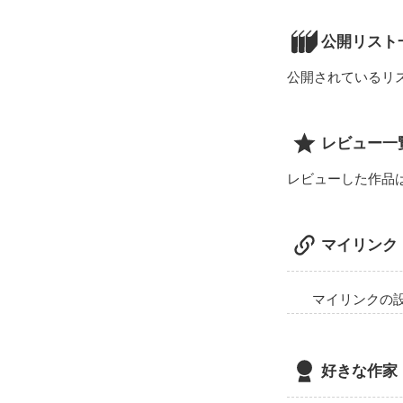
____________
君に出会って私
公開リスト
そして、知った。
公開されているリ
恋の辛さ、儚さ、
そして、

愛おしさを、

レビュー一
＿＿__________
レビューした作品
鈴木 春 

高橋 雪人

マイリンク
____________
マイリンクの
好きな作家