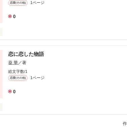
1ページ
恋愛(その他)
0


恋に恋した物語
葵 華
／著
は恋をした。



総文字数/1
1ページ
恋愛(その他)


0
_____________________



作