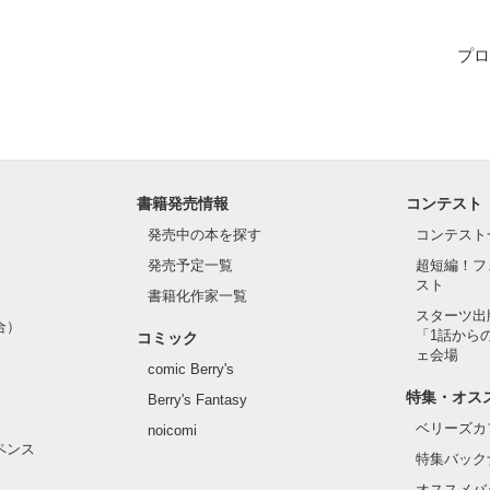
プロ
作品を読む
書籍発売情報
コンテスト
発売中の本を探す
コンテスト
発売予定一覧
超短編！フ
スト
書籍化作家一覧
スターツ出
合）
「1話から
コミック
ェ会場
comic Berry's
特集・オス
Berry's Fantasy
ベリーズカ
noicomi
ペンス
特集バック
オススメバ