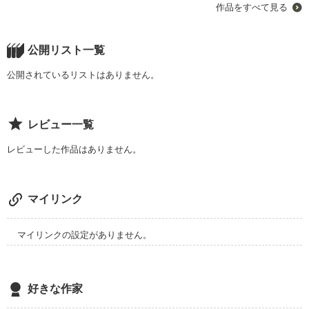
作品をすべて見る
そんな女の子のお話です。

万人受けするヒロインではありませんが、最後まで読んでいた
だけると幸せです(*^^*)

ではでは、

公開リスト一覧
前振りが長くなりました。

汐見 夏衛さま、レビューと感想ありがとうございます！！

皆様を夢の世界にお連れしたいと思います。

公開されているリストはありません。
そしてお帰りの際には、

本棚に入れてくださった方もありがとうございます！！

レビュー及び感想をいただけると嬉しいです(*^^*)

ぜひぜひ感想を……！！
レビュー一覧
すかにゃんの夢で、

レビューした作品はありません。
作品を読む
皆様が楽しめますように…。
マイリンク
作品を読む
マイリンクの設定がありません。
好きな作家