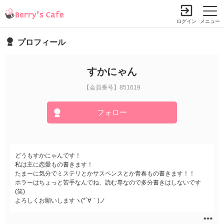
ログイン
メニュー
プロフィール
すかにゃん
【会員番号】851619
フォロー
どうもすかにゃんです！
私は主に恋愛もの書きます！
たまーに気分でミステリとかサスペンスとか青春もの書きます！！
ホラーはちょっと苦手なんでね、読む専なので多分書きはしないです
(笑)
よろしくお願いしますヽ(*´∀｀)ノ