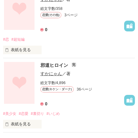
総文字数/358
3ページ
作品を読む
恋愛(その他)
ということで、

私すかにゃんが見た夢を元に、

小説を作っちゃいました！！

0
#恋
#超短編
表紙を見る
ジャンルは様々。

ファンタジーもあれば

超短編です！！

恋愛もあり、

邪道ヒロイン
完
ホラーだってあるかもしれません！

続編というか、その後のお話を書こうかなぁと考えています！

すかにゃん
／著
総文字数/4,896
書けたら載せますので、よろしくお願いいたします(*^^*)

36ページ
恋愛(キケン・ダーク)
見た夢によって

ぜひぜひ感想を……！！

ジャンルは180度

0
違ってくるので、

本棚に追加してくださった方、ありがとうございます！！
読んでいて

#美少女
#恋愛
#裏切り
#いじめ
「これ無理かも…」

と思った方は

表紙を見る
遠慮なくUターン

作品を読む
しちゃってください！！

王道ヒロインが嫌い。
