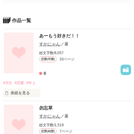
作品一覧
あーもう好きだ！！
すかにゃん
／著
総文字数/8,057
33ページ
恋愛(学園)
0
#先生
#恋愛
#年上
表紙を見る
お久しぶりです！そしてはじめまして！

勿忘草
すかにゃん
／著
総文字数/1,519
7ページ
恋愛(純愛)