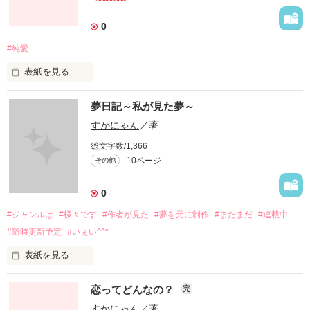
このお話はですね、私の体験談を元に制作しました！と言って
も、先生に恋する部分では無くてですね？(笑)

0
#純愛
表紙を見る
お久しぶりです、そして初めまして！

主人公と親友ちゃんの会話だったりとか、主人公の過去だった
夢日記～私が見た夢～
すかにゃんと申します(*^^*)

りとか、そういう部分が私自身の体験とリンクしております。

すかにゃん
／著
純愛ものが私に書けるのかしら…？と思いながら連載していき
総文字数/1,366
ます笑

10ページ
その他
なるべく早く完結できるように頑張りますので、皆様応援のほ
ど、宜しくお願いします！！！
0
あとですね、途中からキャラ崩壊しだします。

そして題名ですが、完結するまでは変えまくる予定なので把握
#ジャンルは
#様々です
#作者が見た
#夢を元に制作
#まだまだ
#連載中
お願いします(笑)

#随時更新予定
#いぇい^^*
作品を読む
表紙を見る
ストーリー性のある夢をよくみる作者、

これから精いっぱい頑張りますので、応援よろしくお願いしま
恋ってどんなの？
完
すかにゃんです！

す！！
すかにゃん
／著