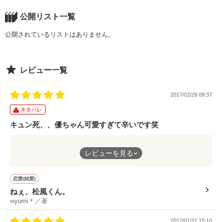
芦沢　寧　あしざわねい

茅ヶ崎　こと　　KOTO　TIGASAKI

＊ 星田 ゆに.様 より 寝ても覚めても苦い

天然系美少女

公開リスト一覧
神崎里葉ｰｶﾝｻﾞｷﾘﾊｰ

公開されているリストはありません。
「いつだって、笑っていれば海が味方してくれると思って
兄系イケメン

作品を読む
ーーー大丈夫。

た…」

千川悠-ｾﾝｶﾜﾕｳｰ

レビュー一覧
ーーーーもう迷わないから。

＊ 吉永 優様 より 願い色ラプソディ

里葉の親友

結城美優-ﾕｳｷﾐﾕｰ

2017/02/28 09:37
ネタバレ
ーーーーーーーーーーーーーーーーーーーー

「俺が、お前の味方してやるよ」

悠の親友

キュン死、、優ちゃん可愛すぎて辛いです笑
水沢尚央ｰﾐｽﾞｻﾜﾅｵｰ

午前３時、君と思い出が星になったら

＊ 古城 あみ様 より 一度だけ息を止めて恋をする。

最初、松風くんがごめんって言った瞬間軽く怒りを覚えましたー
レビューを見る
（笑）
近すぎる距離。こじれた恋心。

ーーーーーーーーーーーーーーーーーーーー

いつか、この世界が終わってしまっても。

胸キュンがとまりませえええええええええええん！！！！！！
恋愛(純愛)
そして優ちゃん可愛すぎました。
ねぇ、松風くん。
4人の恋の行方は…？

＊ ☆*ココロ様 より 運命に光が指すには

∞yumi＊／著
３作目となりますが、誤字脱字あるかもしれません！

2017/01/31 15:10