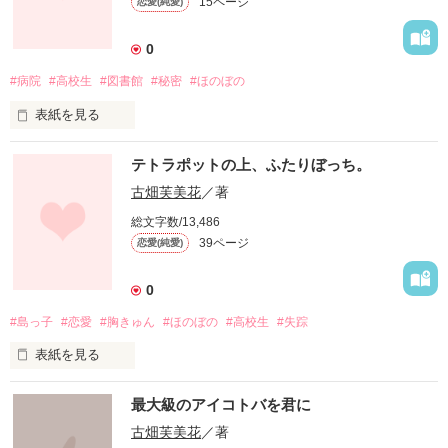
15ページ
恋愛(純愛)
0
・

#病院
#高校生
#図書館
#秘密
#ほのぼの
表紙を見る
私が大学受験を控えた年の夏

テトラポットの上、ふたりぼっち。
短編集

古畑芙美花
／著
総文字数/13,486
39ページ
恋愛(純愛)
─── 胸がこがれるほどの、恋をした。

0
・

#島っ子
#恋愛
#胸きゅん
#ほのぼの
#高校生
#失踪
表紙を見る
「こと。迎えに来たよ」

生まれた時から、そばにあったもの。

最大級のアイコトバを君に
ーーーーーーーーーーーー

古畑芙美花
／著
「あーあ、このままことと離れたくねーな。」
