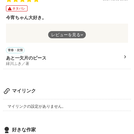
「涙くん…！！」

ーーーーーーーーーーーーーーーーー

広い心で読んできただければ幸いです！

ネタバレ
＊ 緑川 ふき様 より いっそ、今宵

えっと…希望者がいらっしゃるようならば、4人のその後を書
今宵ちゃん大好き。
「こと…、遅いよ…」　　

きたいと思っています！

テトラポットの上、ふたりぼっち。

完結待ってたよー！！！
♧*:;;;;;;:*♧*:;;;;;;:*♧*:;;;;;;:*♧*:;;;;;;:*♧*:;;;;;;:*♧*:;;;;;;:*

レビューを見る
by. Fumika Furuhata

佑莉奈様素敵な感想ありがとうございます♬｡.
今宵ちゃんは可愛すぎたし、東海道線はかっこよすぎたし、まひ
ーーーーーーーーーーーーーーーーー

青春・友情
ろんにまた出てきて欲しいし、茜ちゃんがどうなるか気にな
あと一欠片のピース
る！！！
作品を読む
緑川ふき／著
作品を読む
作品を読む
そして宮崎！！！
やっとでてきた！！！！！
マイリンク
はわわわわわ！！！！
作品を読む
ピースやばい、！！
マイリンクの設定がありません。
大好き。
素敵なお話でした(*´ ˘ `*)♡
好きな作家