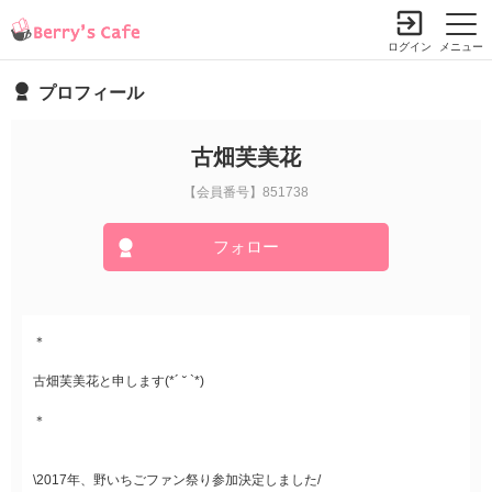
ログイン
メニュー
プロフィール
古畑芙美花
【会員番号】851738
フォロー
＊
古畑芙美花と申します(*´ ˘ `*)
＊
\2017年、野いちごファン祭り参加決定しました/