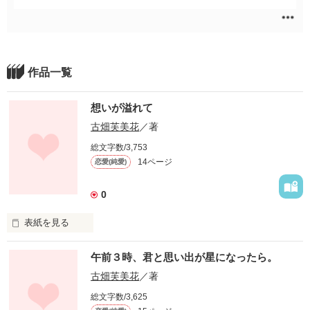
作品一覧
想いが溢れて
古畑芙美花
／著
総文字数/3,753
14ページ
恋愛(純愛)
0
表紙を見る
・

午前３時、君と思い出が星になったら。
古畑芙美花
／著
古畑芙美花

総文字数/3,625