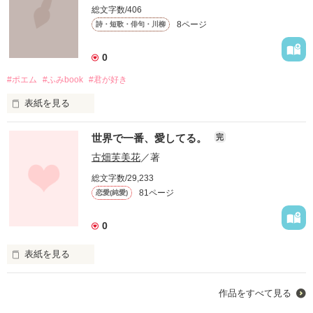
透き通った海と、大好きな君。

総文字数/406
想いが溢れて

8ページ
詩・短歌・俳句・川柳
「今度は絶対に、傷つけたりしないから。」

0
ーーーーーーーーーーーー

どちらか一つ、手放すくらいなら、私は。

#ポエム
#ふみbook
#君が好き
謎の男子

表紙を見る
今泉　涙　　RUI　IMAIZUMI

こんなちっぽけな言葉、誰かに届くなんて思ってなかった。

世界で一番、愛してる。
完
＊ Riak様 より いちばんあまいひ。

海と島人に愛される少女

古畑芙美花
／著
「だ、誰ですか…っ！？」

総文字数/29,233
結城　桃子　ゆうきももこ

81ページ
恋愛(純愛)
「好きになりたいよ、今泉くんのこと。」

君に届くなら、何度だって。

0
＊ 冬野はなび様 より かげぼうし

×

「この街で、そういうのを見つけられたらどんなに素敵だった
表紙を見る
かな。」

あなたなら、好きと言えなくなった時どう思いを伝えますか＿
太陽みたいな男の子

作品をすべて見る
＿？

訳あり（？）女子
