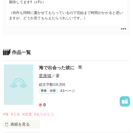
期待してます‼︎（≧∇≦）
（何作も同時に書かせてもらっているので完結まで時間がかかると思い
ますが、どうか見てもらえたらうれしいです。）
作品一覧
海で出会った彼に
完
星座猫
／著
総文字数/18,356
43ページ
青春・友情
0
#海
#人生
#友達
#ありがとう
表紙を見る