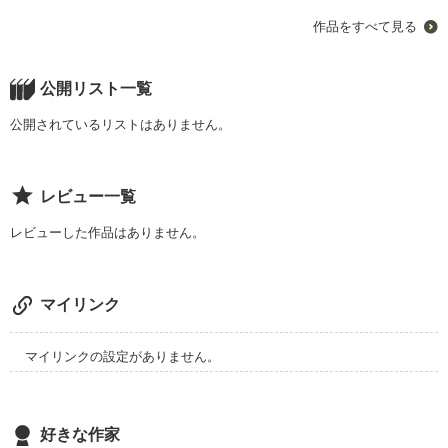
「あなたに会えて良かった」

作品をすべて見る
「君に会えて良かった」

公開リスト一覧
生きる意味を失った私に、生きる意味を教えてくれたのは…海
公開されているリストはありません。
で出会った彼だった…

レビュー一覧
レビューした作品はありません。
世界の見方を変えてくれた彼に惹かれていくけど…彼には秘密
があった。

マイリンク
マイリンクの設定がありません。
彼の秘密は私にとって酷なものだけど、それは私に「生きる」
ことの素晴らしさを感じさせてくれた。

好きな作家