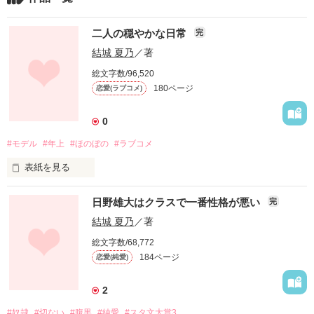
二人の穏やかな日常
完
結城 夏乃
／著
総文字数/96,520
180ページ
恋愛(ラブコメ)
0
#モデル
#年上
#ほのぼの
#ラブコメ
表紙を見る
売れないモデル(24)とジャージ小娘(17)、

日野雄大はクラスで一番性格が悪い
完
恋愛意欲０な二人が

結城 夏乃
／著
総文字数/68,772
どうにかこうにかして

184ページ
恋愛(純愛)
ゆるーく結ばれる穏やかlove。
2
#奴隷
#切ない
#腹黒
#純愛
#スタ文大賞3