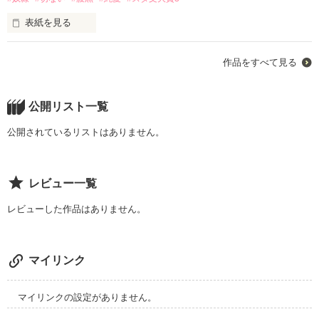
作品を読む
表紙を見る
日野雄大の弱味を握った雪那。

作品をすべて見る
奴隷と主人という二人の奇妙な関係の始まり。

それは、残酷な恋の始まりでもあった。

公開リスト一覧
「俺ちゃんと居なくなるから。……ごめん」

公開されているリストはありません。
性悪二人の、どこまでも純粋な恋。
レビュー一覧
作品を読む
レビューした作品はありません。
マイリンク
マイリンクの設定がありません。